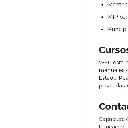
•Manten
•MIP par
•Princip
Curso
WSU esta de
manuales d
Estado. Rea
pesticidas.
Conta
Capacitació
Educación p