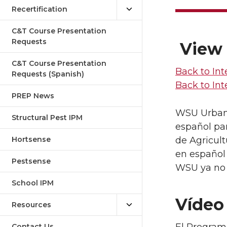
Recertification
C&T Course Presentation
Requests
View 
C&T Course Presentation
Back to In
Requests (Spanish)
Back to In
PREP News
WSU Urbano
Structural Pest IPM
español pa
Hortsense
de Agricul
en español 
Pestsense
WSU ya no o
School IPM
Vídeo 
Resources
Contact Us