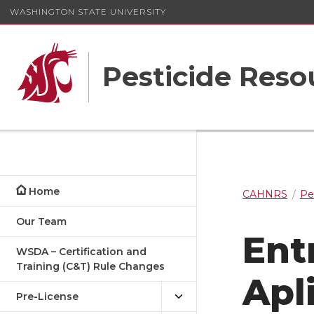
WASHINGTON STATE UNIVERSITY
Pesticide Res
Home
CAHNRS
Pe
Our Team
Ent
WSDA – Certification and
Training (C&T) Rule Changes
Apl
Pre-License