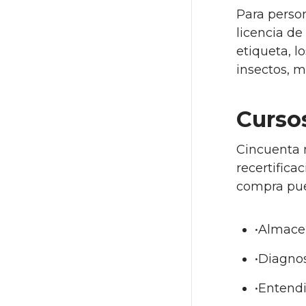
Para perso
licencia de
etiqueta, l
insectos, 
Cursos
Cincuenta m
recertifica
compra pue
•Almace
•Diagnos
•Entend