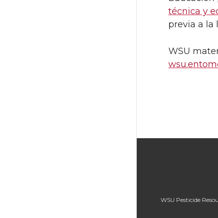
técnica y 
previa a la
WSU materi
wsu.entomo
WSU Pesticide Reso