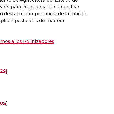
ento de Agricultura del Estado de
rado para crear un video educativo
eo destaca la importancia de la función
aplicar pesticidas de manera
mos a los Polinizadores
2S)
20S
)