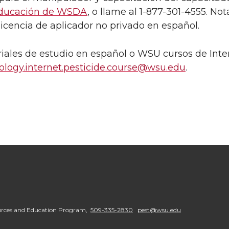
educación de WSDA
, o llame al 1-877-301-4555. N
 licencia de aplicador no privado en español.
ales de estudio en español o WSU cursos de Inter
logy.internet.pesticide.course@wsu.edu
.
urces and Education Program,
509-335-2830
pest@wsu.edu